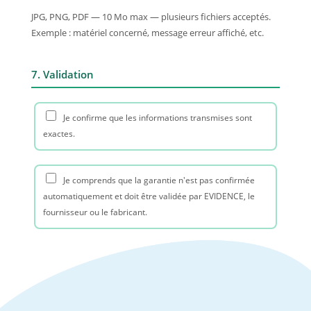
JPG, PNG, PDF — 10 Mo max — plusieurs fichiers acceptés.
Exemple : matériel concerné, message erreur affiché, etc.
7. Validation
Je confirme que les informations transmises sont
exactes.
Je comprends que la garantie n'est pas confirmée
automatiquement et doit être validée par EVIDENCE, le
fournisseur ou le fabricant.
Je comprends qu'un diagnostic, déplacement ou
intervention pourra être facturé si la demande ne relève
pas de la garantie ou si les informations sont incomplètes.