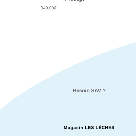
349.00
€
Besoin SAV ?
Magasin LES L
È
CHES