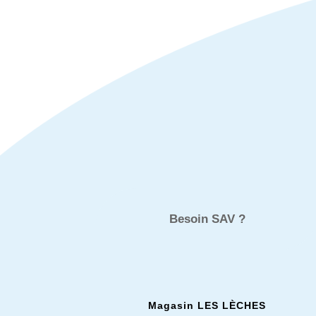
Besoin SAV ?
Magasin LES L
È
CHES