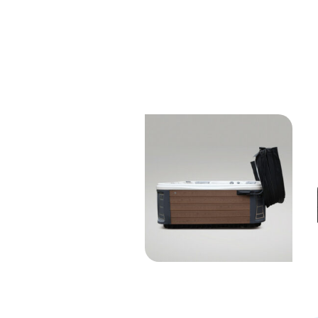
Lève couverture de
spa