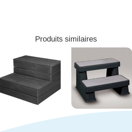
Produits similaires
Marche pied en
Marche pied
bois
antidérapant