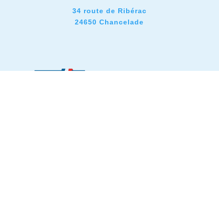
34 route de Ribérac
24650 Chancelade
 Légales
Politique de Confidentialité
C