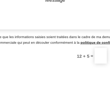
e que les informations saisies soient traitées dans le cadre de ma dem
commerciale qui peut en découler conformément à la
politique de confi
=
12 + 5