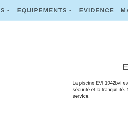
AS
EQUIPEMENTS
EVIDENCE
M
E
La piscine EVI 1042bvi est
sécurité et la tranquillité
service.