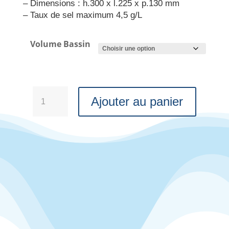
– Dimensions : h.300 x l.225 x p.130 mm
– Taux de sel maximum 4,5 g/L
Volume Bassin
quantité
Ajouter au panier
de
Électrolyseur
WA