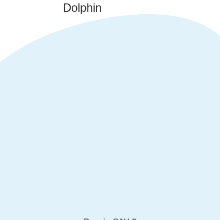
Dolphin
s300 i
1.199.00
€