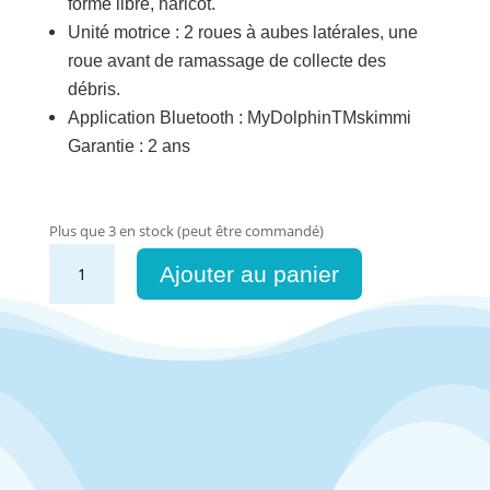
forme libre, haricot.
Unité motrice : 2 roues à aubes latérales, une
roue avant de ramassage de collecte des
débris.
Application Bluetooth : MyDolphinTMskimmi
Garantie : 2 ans
Plus que 3 en stock (peut être commandé)
quantité
Ajouter au panier
de
Dolphin
Skimmi