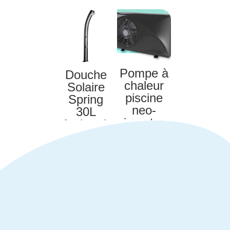
Pompe à
Douche
chaleur
Solaire
piscine
Spring
neo-
30L
inverter
Anthracit
12
e
2.689.00
€