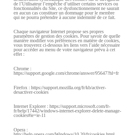
de l’Utilisateur l’empêche d’utiliser certains services ou
fonctionnalités du Site, ce dysfonctionnement ne saurait
en aucun cas constituer un dommage pour le membre
qui ne pourra prétendre à aucune indemnité de ce fait.
Chaque navigateur Internet propose ses propres
paramètres de gestion des cookies. Pour savoir de quelle
manière modifier vos préférences en matière de cookies,
vous trouverez ci-dessous les liens vers l’aide nécessaire
pour accéder au menu de votre navigateur prévu à cet
effet :
Chrome :
https://support.google.com/chrome/answer/95647?hl=fr
Firefox : https://support.mozilla.org/fr/kb/activer-
desactiver-cookies
Internet Explorer : https://support.microsoft.com/fr-
fr/help/17442/windows-internet-explorer-delete-manage-
cookies#ie=ie-11
Opera :
http://help.opera.com/Windows/10.20/fr/cookies.html