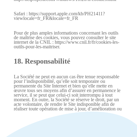
Safari : https://support.apple.com/kb/PH21411?
viewlocale=fr_FR&locale=fr_FR
Pour de plus amples informations concernant les outils
de maîtrise des cookies, vous pouvez consulter le site
internet de la CNIL : https://www.cnil.fr/fr/cookies-les-
outils-pour-les-maitriser.
18. Responsabilité
La Société ne peut en aucun cas être tenue responsable
pour l’indisponibilité, qu’elle soit temporaire ou
permanente du Site Internet et bien qu’elle mette en
œuvre tous ses moyens afin d’assurer en permanence le
service, il se peut que celui-ci soit interrompu à tout
moment. En outre, la Société se réserve le droit, par un
acte volontaire, de rendre le Site indisponible afin de
réaliser toute opération de mise à jour, d’amélioration ou
de maintenance.
Tel que mentionné auparavant dans les présentes, la
Société ne peut en aucun cas être tenue responsable des
retards de livraison pour des motifs qui échappent à son